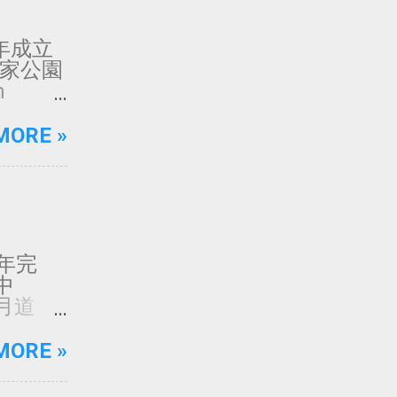
82年成立
國家公園
m
h___h
t: @
MORE »
東沙環
 @ 御風
為原著所
5年完
中
月道
約、質樸
用的工
MORE »
透過外
感受。