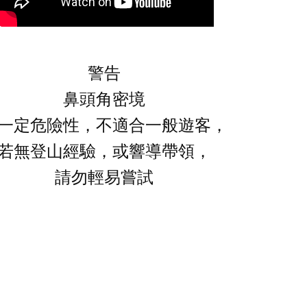
警告
鼻頭角密境
一定危險性，不適合一般遊客，
若無登山經驗，或響導帶領，
請勿輕易嘗試