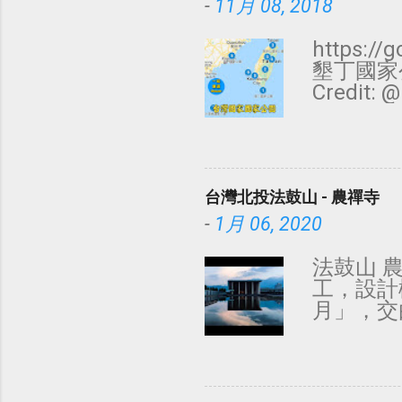
-
11月 08, 2018
https:/
墾丁國家
Credit
Travel
太魯閣國家公
迪卡儂山故
礁國家公園 
台灣北投法鼓山 - 農禪寺
泊客 澎湖
有，更多照
-
1月 06, 2020
法鼓山 
工，設計
月」，交
場」，建
的極簡風
法。 影
面陽光投