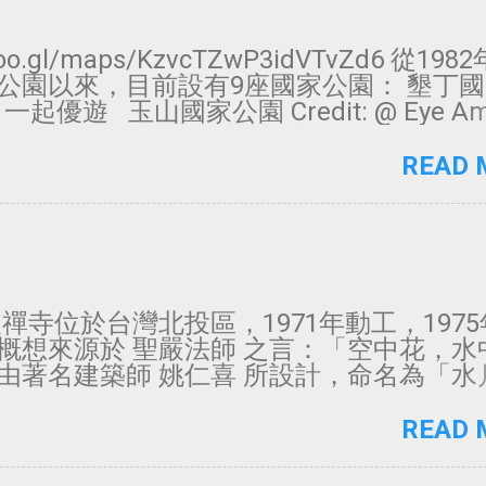
/goo.gl/maps/KzvcTZwP3idVTvZd6 從19
公園以來，目前設有9座國家公園： 墾丁
: @ 一起優遊 玉山國家公園 Credit: @ Eye A
ing 一隻眼去旅行 陽明山國家公園 Credit: @ 
園 Credit: @ Teng 雪霸國家公園 Credi
READ 
事 金門國家公園 Credit: @ 一起優遊 
Credit: @ 陳璨宇 台江國家公園 Credit:
南方四島國家公園 Credit: @ emi 照片
片請看IG 歡迎來Facebook按讚
農禪寺位於台灣北投區，1971年動工，197
概想來源於 聖嚴法師 之言：「空中花，水
由著名建築師 姚仁喜 所設計，命名為「水
築本體用混凝土 - 清水模工法，帶來的簡
格，此工法也是日本建築師 安藤忠雄 最愛
READ 
片中利用水面倒影，及佛經在鏤空的牆面上
射等設計，讓人有莊嚴肅穆，心境平和的