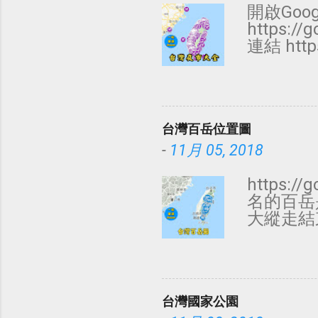
開啟Goog
https:/
連結 http
每日 2 
夜市 每日
市 每日 
面每日，攤
台灣百岳位置圖
市 每日 
日 15 
-
11月 05, 2018
18 雙城
21 林口街
https:/
南雅夜市 
名的百岳
夜市 每日
大縱走結
夜市 每日
數度磋商
廟口夜市 
有山名並
五、日 3
資料來源：
台灣國家公園