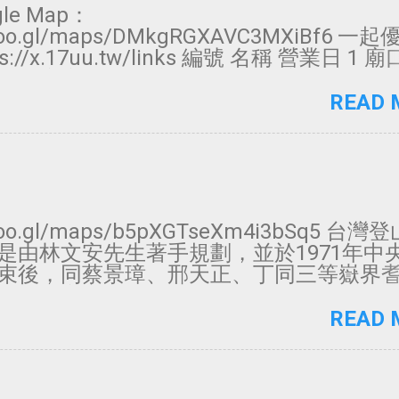
le Map：
/goo.gl/maps/DMkgRGXAVC3MXiBf6 
s://x.17uu.tw/links 編號 名稱 營業日 1
大武崙夜市 週三、六 3 八斗子夜市 週六、日 
 5 碇內夜市 週一、四 6 士林夜市 每日 7 
READ 
8 艋舺夜市 每日 9 饒河街夜市 每日 10 公館
販週三公休 11 南機場觀光夜市 每日 12
13 臨江街夜市（通化街夜市） 每日 14 寧夏
大龍街夜市 每日 16 延三夜市 每日 17 景美夜
街夜市 每日 19 遼寧街夜市 每日 20 石牌夜
夜市 每日 22 737夜市 每日 23 樂華夜市 每
/goo.gl/maps/b5pXGTseXm4i3bSq5 台
每日 25 裕民夜市 每日 26 三和夜市 每日 2
是由林文安先生著手規劃，並於1971年中
 28 樹林興仁花園夜市 週三、五、六、日 2
束後，同蔡景璋、邢天正、丁同三等嶽界
 30 新莊廟街夜市 每日 31 西盛夜市 週五 3
後始告定案，挑選3000公尺以上，且在地
每日 33 淡水英專夜市 每日 34 淡水沙崙夜
有三角點者優先入選，藉此帶動國內的登
READ 
5 集應廟夜市 週三、日 36 三芝夜市 ...
維基百科 歡迎來Facebook按讚