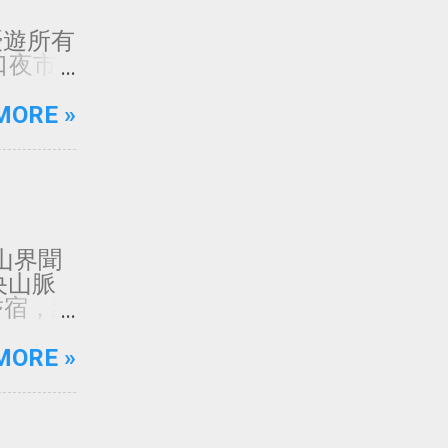
一起優遊所有
 廟口夜市
4 七堵
華西街夜
MORE »
夜市 店
 師大夜
夜市 每
市 每日
市 每日
日 24
灣登山界聞
7 興南
央山脈
9 樹林
耆宿，經
2 蘆洲
圖上註
市 週
山潮流。
MORE »