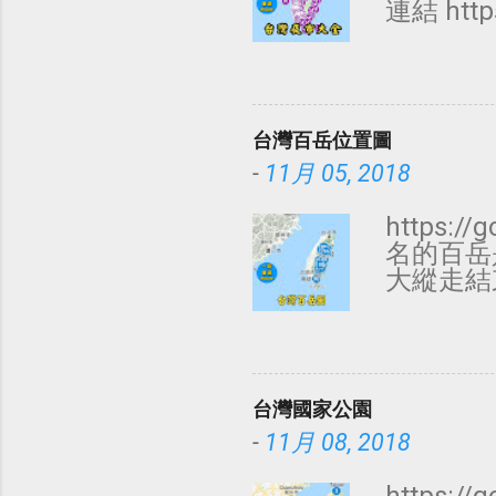
連結 http
每日 2 
夜市 每日
市 每日 
面每日，攤
台灣百岳位置圖
市 每日 
日 15 
-
11月 05, 2018
18 雙城
21 林口街
https:/
南雅夜市 
名的百岳
夜市 每日
大縱走結
夜市 每日
數度磋商
廟口夜市 
有山名並
五、日 3
資料來源：
台灣國家公園
-
11月 08, 2018