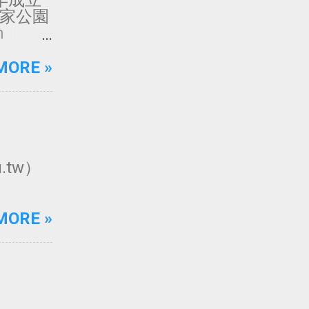
82年成立
國家公園
m
h___h
t: @
MORE »
東沙環
 @ 御風
為原著所
.tw）
MORE »