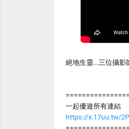
絕地生靈...三位攝
===============
一起優遊所有連結
https://x.17uu.tw/2
===============