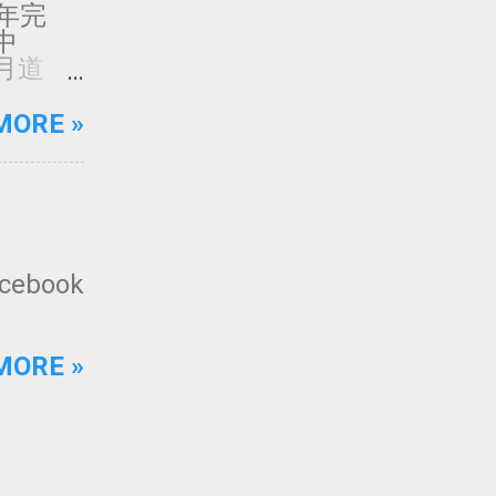
5年完
中
月道
約、質樸
用的工
MORE »
透過外
感受。
020年
佛教聖地
﹍﹍
5 日 上
cebook
2月 月
MORE »