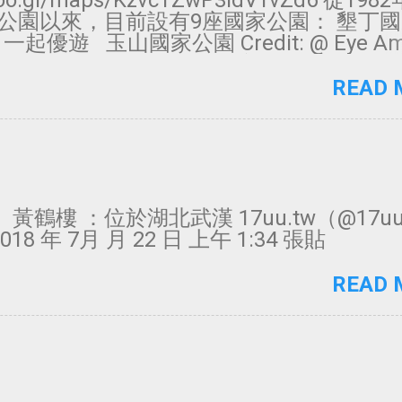
/goo.gl/maps/KzvcTZwP3idVTvZd6 從19
公園以來，目前設有9座國家公園： 墾丁
: @ 一起優遊 玉山國家公園 Credit: @ Eye A
ing 一隻眼去旅行 陽明山國家公園 Credit: @ 
園 Credit: @ Teng 雪霸國家公園 Credi
READ 
事 金門國家公園 Credit: @ 一起優遊 
Credit: @ 陳璨宇 台江國家公園 Credit:
南方四島國家公園 Credit: @ emi 照片
片請看IG 歡迎來Facebook按讚
黃鶴樓 ：位於湖北武漢 17uu.tw（@17uu
18 年 7月 月 22 日 上午 1:34 張貼
READ 