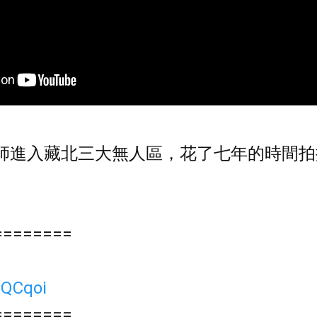
影師進入藏北三大無人區，花了七年的時間拍
========
PQCqoi
========