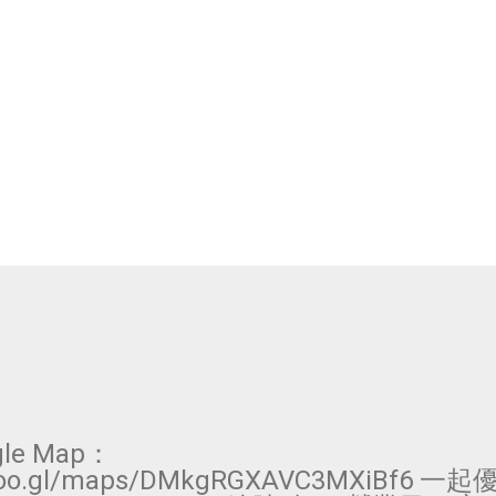
le Map：
/goo.gl/maps/DMkgRGXAVC3MXiBf6 