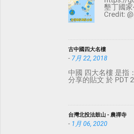
https:/
墾丁國家
Credit
Travel
太魯閣國家公
迪卡儂山故
礁國家公園 
古中國四大名樓
泊客 澎湖
有，更多照
-
7月 22, 2018
中國 四大名樓 是指： 
分享的貼文 於 PDT 20
台灣北投法鼓山 - 農禪寺
-
1月 06, 2020