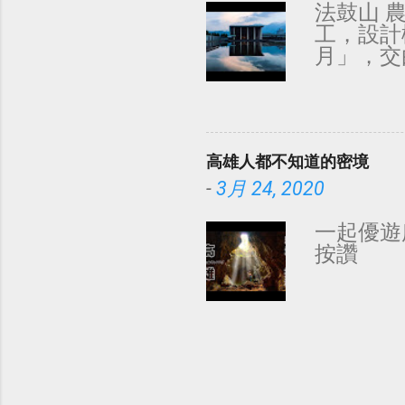
法鼓山 
工，設計
月」，交
場」，建
的極簡風
法。 影
面陽光投
高雄人都不知道的密境
開放時間：每
全寺不開放
-
3月 24, 2020
請遵守 入寺
𓀥（@ch
一起優遊所有連
午 6:01
按讚
（@phot
15 日 
https:/