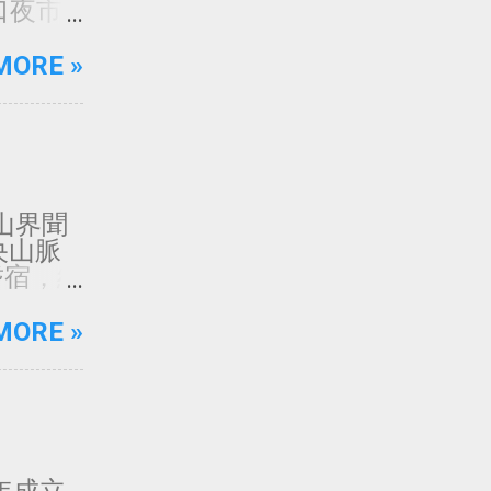
 廟口夜市
4 七堵
華西街夜
MORE »
夜市 店
 師大夜
夜市 每
市 每日
市 每日
日 24
灣登山界聞
7 興南
央山脈
9 樹林
耆宿，經
2 蘆洲
圖上註
市 週
山潮流。
MORE »