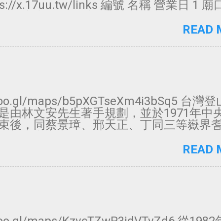
s://x.17uu.tw/links 編號 名稱 營業日 1
大武崙夜市 週三、六 3 八斗子夜市 週六、日 
 5 碇內夜市 週一、四 6 士林夜市 每日 7 
READ 
8 艋舺夜市 每日 9 饒河街夜市 每日 10 公館
販週三公休 11 南機場觀光夜市 每日 12
13 臨江街夜市（通化街夜市） 每日 14 寧夏
大龍街夜市 每日 16 延三夜市 每日 17 景美夜
街夜市 每日 19 遼寧街夜市 每日 20 石牌夜
夜市 每日 22 737夜市 每日 23 樂華夜市 每
/goo.gl/maps/b5pXGTseXm4i3bSq5 台
每日 25 裕民夜市 每日 26 三和夜市 每日 2
是由林文安先生著手規劃，並於1971年中
 28 樹林興仁花園夜市 週三、五、六、日 2
束後，同蔡景璋、邢天正、丁同三等嶽界
 30 新莊廟街夜市 每日 31 西盛夜市 週五 3
後始告定案，挑選3000公尺以上，且在地
每日 33 淡水英專夜市 每日 34 淡水沙崙夜
有三角點者優先入選，藉此帶動國內的登
READ 
5 集應廟夜市 週三、日 36 三芝夜市 ...
維基百科 歡迎來Facebook按讚