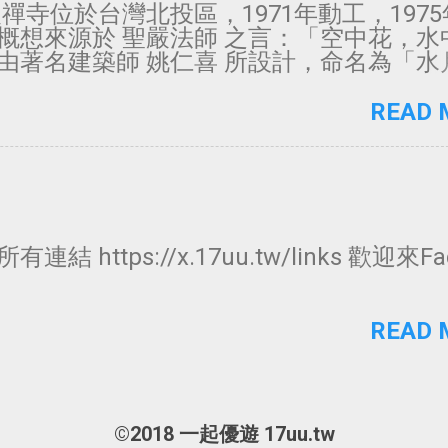
農禪寺位於台灣北投區，1971年動工，197
概想來源於 聖嚴法師 之言：「空中花，水
由著名建築師 姚仁喜 所設計，命名為「水
築本體用混凝土 - 清水模工法，帶來的簡
格，此工法也是日本建築師 安藤忠雄 最愛
READ 
片中利用水面倒影，及佛經在鏤空的牆面上
射等設計，讓人有莊嚴肅穆，心境平和的
日09:00~17:00 (最後入寺時間16:30) 2
期間： 3/28~4/4 4/25~5/2 農禪寺為
規定 在 Instagram 查看這則貼文 т ᗋ ͤ 
imayo）分享的貼文 於 PST 2020 年 1月 月 
結 https://x.17uu.tw/links 歡迎來Fa
 張貼 在 Instagram 查看這則貼文 八道妻
o4281113）分享的貼文 於 PST 2019 年 1
上午 7:40 張貼 一起優遊所有連結
READ 
/x.17uu.tw/links 歡迎來Facebook按讚
©2018 一起優遊 17uu.tw