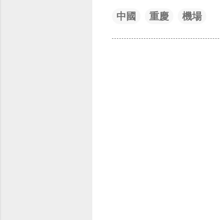
中國
重慶
機場