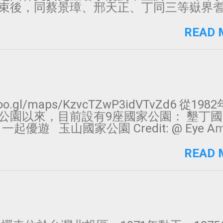
 28 樹林興仁花園夜市 週三、五、六、日 2
束後，同蔡景璋、邢天正、丁同三等嶽界
 30 新莊廟街夜市 每日 31 西盛夜市 週五 3
後始告定案，挑選3000公尺以上，且在地
每日 33 淡水英專夜市 每日 34 淡水沙崙夜
有三角點者優先入選，藉此帶動國內的登
READ 
5 集應廟夜市 週三、日 36 三芝夜市 ...
維基百科 歡迎來Facebook按讚
/goo.gl/maps/KzvcTZwP3idVTvZd6 從19
公園以來，目前設有9座國家公園： 墾丁
: @ 一起優遊 玉山國家公園 Credit: @ Eye A
ing 一隻眼去旅行 陽明山國家公園 Credit: @ 
園 Credit: @ Teng 雪霸國家公園 Credi
READ 
事 金門國家公園 Credit: @ 一起優遊 
Credit: @ 陳璨宇 台江國家公園 Credit:
南方四島國家公園 Credit: @ emi 照片
片請看IG 歡迎來Facebook按讚