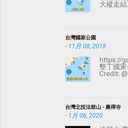
夜市 每日
大縱走結
夜市 每日
數度磋商
廟口夜市 
有山名並
五、日 3
資料來源：
台灣國家公園
-
11月 08, 2018
https:/
墾丁國家
Credit
Travel
太魯閣國家公
迪卡儂山故
礁國家公園 
台灣北投法鼓山 - 農禪寺
泊客 澎湖
有，更多照
-
1月 06, 2020