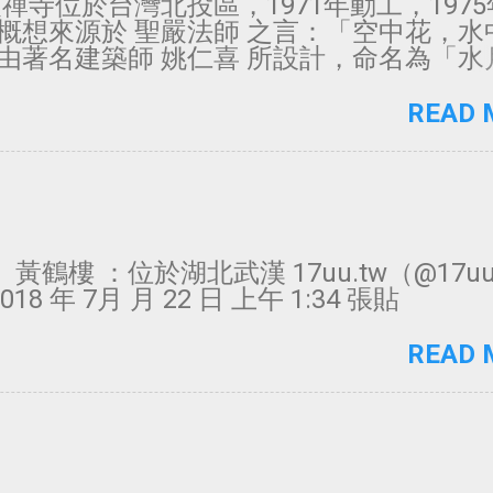
農禪寺位於台灣北投區，1971年動工，197
概想來源於 聖嚴法師 之言：「空中花，水
由著名建築師 姚仁喜 所設計，命名為「水
築本體用混凝土 - 清水模工法，帶來的簡
格，此工法也是日本建築師 安藤忠雄 最愛
READ 
片中利用水面倒影，及佛經在鏤空的牆面上
射等設計，讓人有莊嚴肅穆，心境平和的
日09:00~17:00 (最後入寺時間16:30) 2
期間： 3/28~4/4 4/25~5/2 農禪寺為
規定 在 Instagram 查看這則貼文 т ᗋ ͤ 
imayo）分享的貼文 於 PST 2020 年 1月 月 
黃鶴樓 ：位於湖北武漢 17uu.tw（@17uu
 張貼 在 Instagram 查看這則貼文 八道妻
18 年 7月 月 22 日 上午 1:34 張貼
o4281113）分享的貼文 於 PST 2019 年 1
上午 7:40 張貼 一起優遊所有連結
READ 
/x.17uu.tw/links 歡迎來Facebook按讚