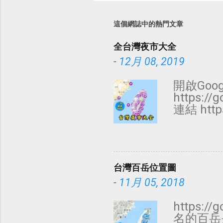
這個網誌中的熱門文章
全台灣夜市大全
-
12月 08, 2019
開啟Goog
https:/
連結 http
每日 2 
夜市 每日
市 每日 
面每日，攤
台灣百岳位置圖
市 每日 
日 15 
-
11月 05, 2018
18 雙城
21 林口街
https:/
南雅夜市 
名的百岳