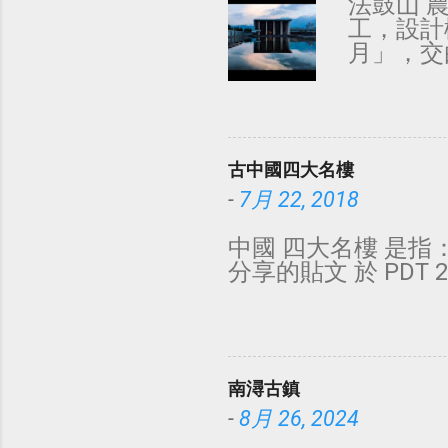
法鼓山 
工，設計
月」，交
場」，建
的極簡風
法。 影
面陽光投
古中國四大名樓
開放時間：每
全寺不開放
-
7月 22, 2018
請遵守 入寺
𓀥（@ch
中國 四大名樓 是指： 
午 6:01
分享的貼文 於 PDT 20
（@phot
15 日 
https:/
南潯古鎮
-
8月 26, 2024