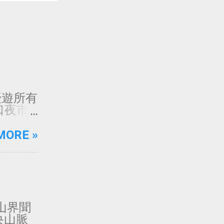
一起優遊所有
 廟口夜市
4 七堵
華西街夜
MORE »
夜市 店
 師大夜
夜市 每
市 每日
市 每日
日 24
灣登山界聞
7 興南
央山脈