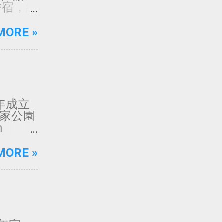
9 樹林
耆宿，經
2 蘆洲
圖上註
市 週
山潮流。
MORE »
82年成立
國家公園
m
h___h
t: @
MORE »
東沙環
 @ 御風
為原著所