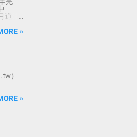
5年完
中
月道
約、質樸
用的工
MORE »
透過外
感受。
020年
佛教聖地
﹍﹍
5 日 上
.tw）
2月 月
MORE »